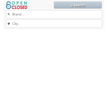
⌕ Search
✎
❖