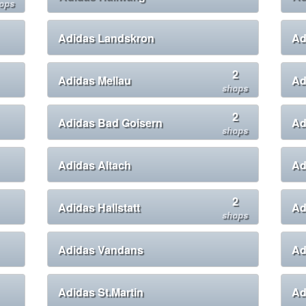
ops
Adidas Landskron
Ad
2
Adidas Mellau
Ad
shops
2
Adidas Bad Goisern
Ad
shops
Adidas Altach
Ad
2
Adidas Hallstatt
Ad
shops
Adidas Vandans
Ad
Adidas St.Martin
Ad