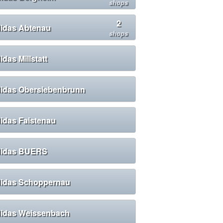
shops
2
idas Abtenau
shops
idas Millstatt
idas Obersiebenbrunn
idas Faistenau
idas BUERS
idas Schoppernau
idas Weissenbach