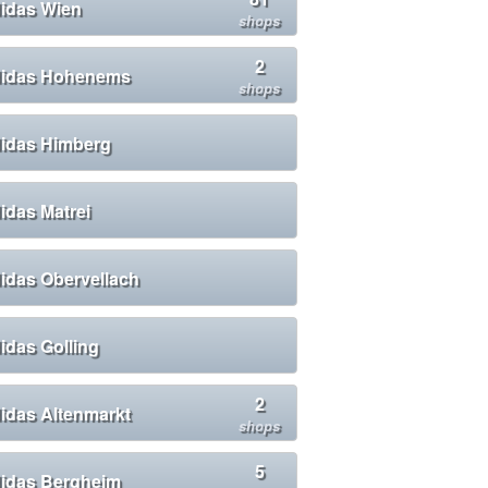
idas Wien
shops
2
idas Hohenems
shops
idas Himberg
idas Matrei
idas Obervellach
idas Golling
2
idas Altenmarkt
shops
5
idas Bergheim