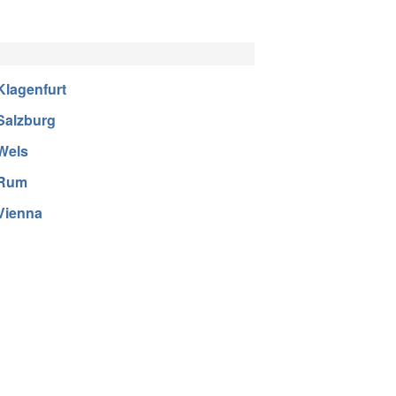
Klagenfurt
Salzburg
Wels
Rum
Vienna