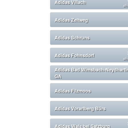
Adidas Villach
sh
Adidas Zeltweg
Adidas Schruns
Adidas Fohnsdorf
sh
Adidas Bad Wimsbach-Neydharti
GA
Adidas Filzmoos
Adidas Vorarlberg Bürs
Adidas Wals bei Salzburg