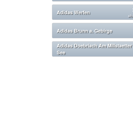
Adidas Werfen
sh
Adidas Brunn a. Gebirge
Adidas Doebriach Am Millstaetter
See