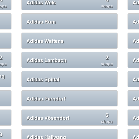
Adidas Wels
Ad
ops
shops
Adidas Rum
Ad
Adidas Wattens
Ad
2
2
Adidas Lambach
Ad
ops
shops
ng
Adidas Spittal
Ad
Adidas Parndorf
Ad
6
Adidas Vösendorf
Ad
shops
3
Adidas Hallwang
Ad