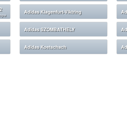
2
Adidas Klagenfurt-Viktring
Ad
ops
Adidas SZOMBATHELY
Ad
Adidas Koetschach
Ad