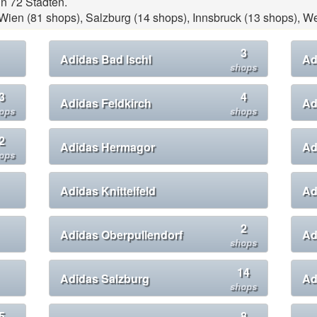
in 72 Städten.
 Wien (81 shops), Salzburg (14 shops), Innsbruck (13 shops), W
3
Adidas Bad Ischl
Ad
shops
3
4
Adidas Feldkirch
Ad
ops
shops
2
Adidas Hermagor
Ad
ops
Adidas Knittelfeld
Ad
2
Adidas Oberpullendorf
Ad
shops
14
Adidas Salzburg
Ad
shops
5
8