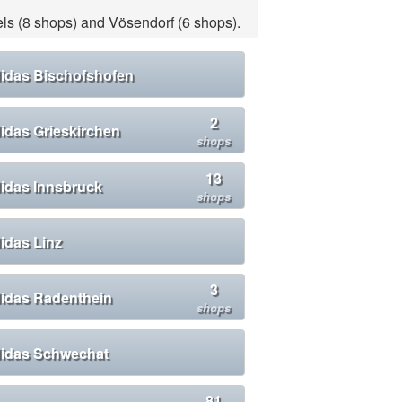
els (8 shops) and Vösendorf (6 shops).
idas Bischofshofen
2
idas Grieskirchen
shops
13
idas Innsbruck
shops
idas Linz
3
idas Radenthein
shops
idas Schwechat
81