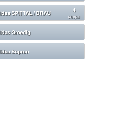
4
idas SPITTAL / DRAU
shops
idas Groedig
idas Sopron