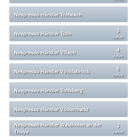
Nespresso Händler Trofaiach
3
Nespresso Händler Tulln
cafes
4
Nespresso Händler Villach
cafes
6
Nespresso Händler Vöcklabruck
cafes
Nespresso Händler Voitsberg
Nespresso Händler Völkermarkt
Nespresso Händler Waidhofen an der
3
Thaya
cafes