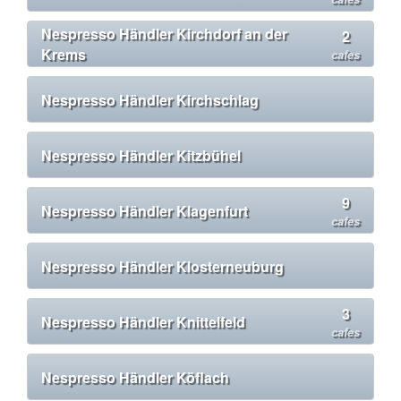
Nespresso Händler Kirchdorf an der
2
Krems
cafes
Nespresso Händler Kirchschlag
Nespresso Händler Kitzbühel
9
Nespresso Händler Klagenfurt
cafes
Nespresso Händler Klosterneuburg
3
Nespresso Händler Knittelfeld
cafes
Nespresso Händler Köflach