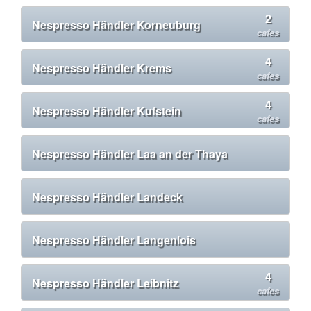
2
Nespresso Händler Korneuburg
cafes
4
Nespresso Händler Krems
cafes
4
Nespresso Händler Kufstein
cafes
Nespresso Händler Laa an der Thaya
Nespresso Händler Landeck
Nespresso Händler Langenlois
4
Nespresso Händler Leibnitz
cafes