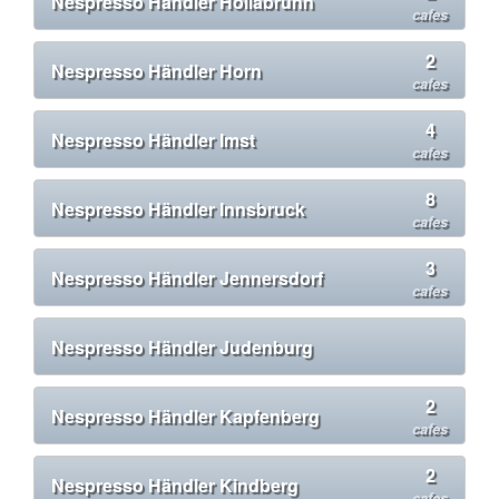
Nespresso Händler Hollabrunn
cafes
2
Nespresso Händler Horn
cafes
4
Nespresso Händler Imst
cafes
8
Nespresso Händler Innsbruck
cafes
3
Nespresso Händler Jennersdorf
cafes
Nespresso Händler Judenburg
2
Nespresso Händler Kapfenberg
cafes
2
Nespresso Händler Kindberg
cafes