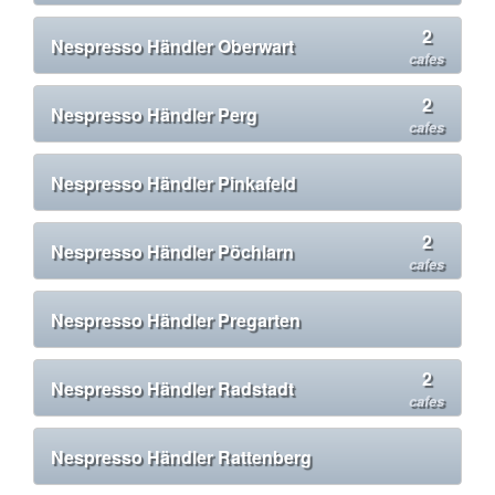
2
Nespresso Händler Oberwart
cafes
2
Nespresso Händler Perg
cafes
Nespresso Händler Pinkafeld
2
Nespresso Händler Pöchlarn
cafes
Nespresso Händler Pregarten
2
Nespresso Händler Radstadt
cafes
Nespresso Händler Rattenberg