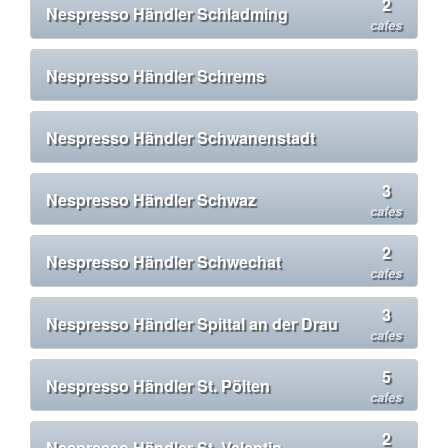
2
Nespresso Händler Schladming
cafes
Nespresso Händler Schrems
Nespresso Händler Schwanenstadt
3
Nespresso Händler Schwaz
cafes
2
Nespresso Händler Schwechat
cafes
3
Nespresso Händler Spittal an der Drau
cafes
5
Nespresso Händler St. Pölten
cafes
2
Nespresso Händler St. Valentin