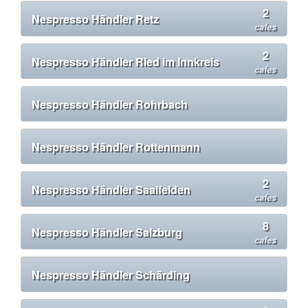
2
Nespresso Händler Retz
cafes
2
Nespresso Händler Ried im Innkreis
cafes
Nespresso Händler Rohrbach
Nespresso Händler Rottenmann
2
Nespresso Händler Saalfelden
cafes
8
Nespresso Händler Salzburg
cafes
Nespresso Händler Schärding