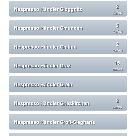
2
Nespresso Händler Gloggnitz
cafes
3
Nespresso Händler Gmunden
cafes
2
Nespresso Händler Gmünd
cafes
15
Nespresso Händler Graz
cafes
Nespresso Händler Grein
2
Nespresso Händler Grieskirchen
cafes
Nespresso Händler Groß-Siegharts