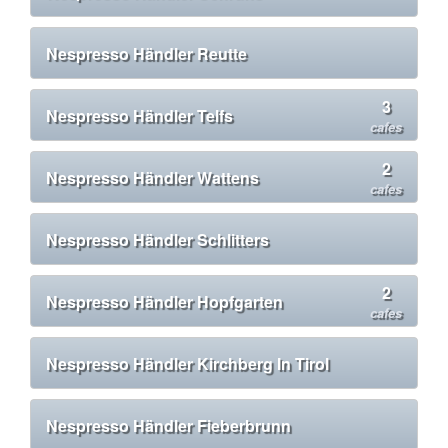
Nespresso Händler Reutte
3
Nespresso Händler Telfs
cafes
2
Nespresso Händler Wattens
cafes
Nespresso Händler Schlitters
2
Nespresso Händler Hopfgarten
cafes
Nespresso Händler Kirchberg In Tirol
Nespresso Händler Fieberbrunn