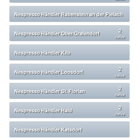
Nespresso Händler Rabenstein an der Pielach
2
Nespresso Händler Ober-Grafendorf
cafes
Nespresso Händler Kilb
2
Nespresso Händler Loosdorf
cafes
2
Nespresso Händler St. Florian
cafes
2
Nespresso Händler Haid
cafes
Nespresso Händler Katsdorf