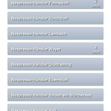
2
Nespresso Händler Fohnsdorf
cafes
Nespresso Händler Vorchdorf
Nespresso Händler Lambach
2
Nespresso Händler Weyer
cafes
Nespresso Händler Großraming
Nespresso Händler Eberndorf
Nespresso Händler Velden am Wörthersee
Nespresso Händler Anif