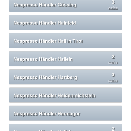
3
Nespresso Händler Güssing
cafes
Nespresso Händler Hainfeld
Nespresso Händler Hall in Tirol
2
Nespresso Händler Hallein
cafes
3
Nespresso Händler Hartberg
cafes
Nespresso Händler Heidenreichstein
Nespresso Händler Hermagor
2