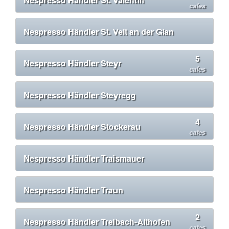
cafes
Nespresso Händler St. Veit an der Glan
5
Nespresso Händler Steyr
cafes
Nespresso Händler Steyregg
4
Nespresso Händler Stockerau
cafes
Nespresso Händler Traismauer
Nespresso Händler Traun
2
Nespresso Händler Treibach-Althofen
cafes