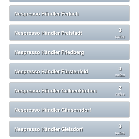
Nespresso Händler Ferlach
3
Nespresso Händler Freistadt
cafes
Nespresso Händler Friedberg
3
Nespresso Händler Fürstenfeld
cafes
2
Nespresso Händler Gallneukirchen
cafes
Nespresso Händler Gänserndorf
3
Nespresso Händler Gleisdorf
cafes