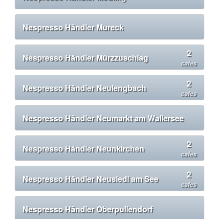
Nespresso Händler Mureck
2
Nespresso Händler Mürzzuschlag
cafes
2
Nespresso Händler Neulengbach
cafes
Nespresso Händler Neumarkt am Wallersee
2
Nespresso Händler Neunkirchen
cafes
2
Nespresso Händler Neusiedl am See
cafes
Nespresso Händler Oberpullendorf