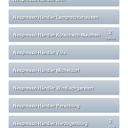
Nespresso Händler Lamprechtshausen
2
Nespresso Händler Kötschach-Mauthen
cafes
Nespresso Händler Völs
Nespresso Händler Micheldorf
Nespresso Händler Windischgarsten
Nespresso Händler Perschling
2
Nespresso Händler Herzogenburg
cafes